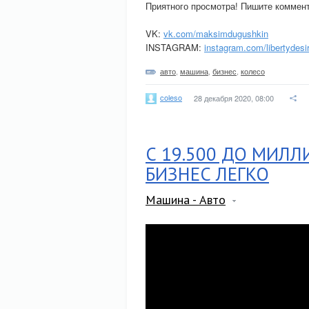
Приятного просмотра! Пишите коммент
VK:
vk.com/maksimdugushkin
INSTAGRAM:
instagram.com/libertydesi
авто
,
машина
,
бизнес
,
колесо
coleso
28 декабря 2020, 08:00
С 19.500 ДО МИЛЛ
БИЗНЕС ЛЕГКО
Машина - Авто