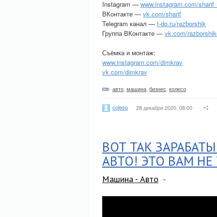
Instagram —
www.instagram.com/sharif_
ВКонтакте —
vk.com/sharif
Telegram канал —
t-do.ru/razborshik
Группа ВКонтакте —
vk.com/razborshik
Съёмка и монтаж:
www.instagram.com/dimkrav
vk.com/dimkrav
авто
,
машина
,
бизнес
,
колесо
coleso
28 декабря 2020, 08:00
ВОТ ТАК ЗАРАБАТ
АВТО! ЭТО ВАМ НЕ
Машина - Авто