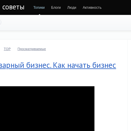
и советы
Топики
Блоги
Люди
Активность
TOP
Просматриваемые
варный бизнес. Как начать бизнес