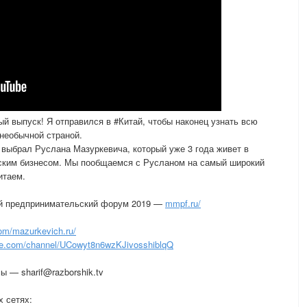
ый выпуск! Я отправился в #Китай, чтобы наконец узнать всю
 необычной страной.
выбрал Руслана Мазуркевича, который уже 3 года живет в
еским бизнесом. Мы пообщаемся с Русланом на самый широкий
итаем.
й предпринимательский форум 2019 —
mmpf.ru/
om/mazurkevich.ru/
e.com/channel/UCowyt8n6wzKJivosshiblqQ
 — sharif@razborshik.tv
 сетях: