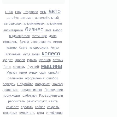
авто
D200
Play
Pragmatic
VPN
автобус
автомат
автомобильный
автошколах
алюминиевых
алюминия
бизнес
антикварные
вам
выбор
выдающегося
гостинице
дома
женщины
Зачем
изготовление
имеет
казино
Какие
квадроцикла
Китая
колесо
Ключевые
когда. люди
кредит
кровли
купить
купонов
летних
машина
Лето
личному
Лучший
Москва
ниже
окнах
окон
онлайн
отличного
оформления
ошибок
передач
Покупайте
получают
Почему
правильно
предпочитают
Проведение
происходит
работают
Разъединители
рассчитать
ремонтируют
сайта
самолет
сделать
сейчас
секреты
складных
смеситель
сход
углубления