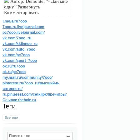
Автор: Demonter "- Дай мне
одну!"Развернуть
Комментировать
t.me/s/ru7ooo
7ooo-ru.livejournal.com
pc7ooo.livejournal.com/
vk.com/7ooo_ru
vk.com/kkiinnoo_ru
vk.com/auto_7ooo
vk.com/pc7ooo
vk.com/sport_7ooo
ok.ru/ru7ooo
ok.ru/pc7ooo
my.mail.ru/community/7ooo/
pinterest.ru/7ooo_ru/высший-в-
интернете/
ru.pinterest.com/cetkijpk/пк-и-игры/
Ссылки thehole.ru
Теги
Все теги