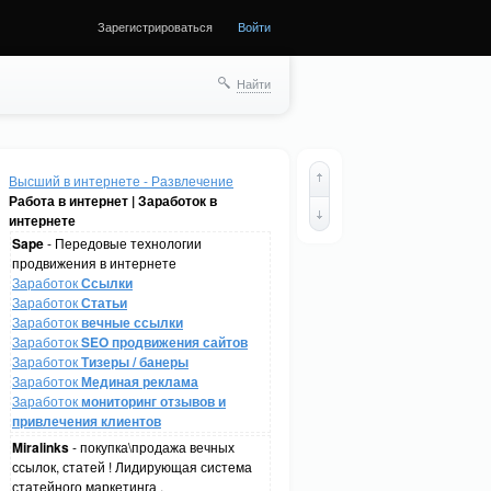
Зарегистрироваться
Войти
Найти
Высший в интернете - Развлечение
Работа в интернет | Заработок в
интернете
Sape
- Передовые технологии
продвижения в интернете
Заработок
Ссылки
Заработок
Статьи
Заработок
вечные ссылки
Заработок
SEO продвижения сайтов
Заработок
Тизеры / банеры
Заработок
Мединая реклама
Заработок
мониторинг отзывов и
привлечения клиентов
Miralinks
- покупка\продажа вечных
ссылок, статей ! Лидирующая система
статейного маркетинга .