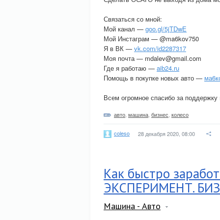
Связаться со мной:
Мой канал —
goo.gl/5jTDwE
Мой Инстаграм — @ma6kov750
Я в ВК —
vk.com/id2287317
Моя почта — mdalev@gmail.com
Где я работаю —
aib24.ru
Помощь в покупке новых авто —
ма6к
Всем огромное спасибо за поддержку 
авто
,
машина
,
бизнес
,
колесо
coleso
28 декабря 2020, 08:00
Как быстро зарабо
ЭКСПЕРИМЕНТ. БИЗ
Машина - Авто