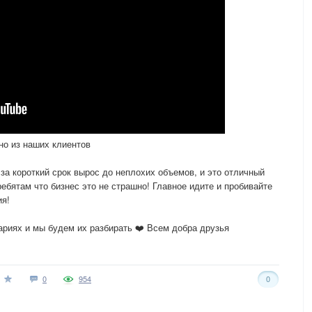
но из наших клиентов
за короткий срок вырос до неплохих объемов, и это отличный
ебятам что бизнес это не страшно! Главное идите и пробивайте
ия!
ариях и мы будем их разбирать ❤️ Всем добра друзья
0
954
0