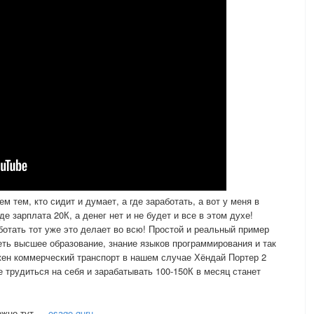
 тем, кто сидит и думает, а где заработать, а вот у меня в
де зарплата 20К, а денег нет и не будет и все в этом духе!
ботать тот уже это делает во всю! Простой и реальный пример
еть высшее образование, знание языков программирования и так
жен коммерческий транспорт в нашем случае Хёндай Портер 2
ие трудиться на себя и зарабатывать 100-150К в месяц станет
ожно тут —
osago.guru