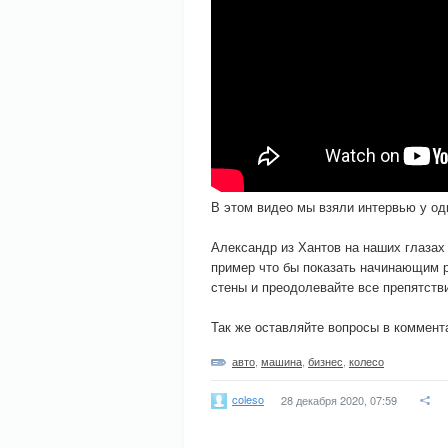
В этом видео мы взяли интервью у од
Александр из Хантов на наших глазах 
пример что бы показать начинающим р
стены и преодолевайте все препятств
Так же оставляйте вопросы в коммент
авто
,
машина
,
бизнес
,
колесо
coleso
28 декабря 2020, 07:59