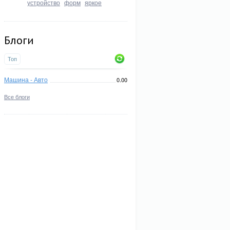
устройство
форм
яркое
Блоги
Топ
Машина - Авто
0.00
Все блоги