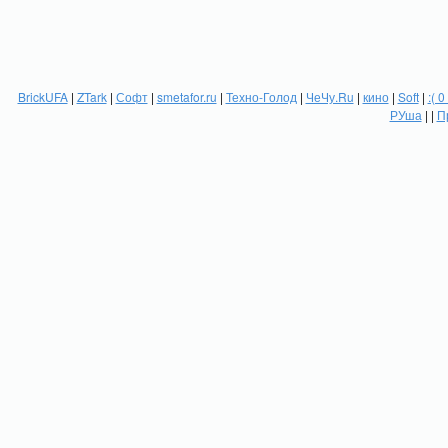
BrickUFA
|
ZTark
|
Софт
|
smetafor.ru
|
Техно-Голод
|
ЧеЧу.Ru
|
кино
|
Soft
|
:( 0
РУша
| |
П