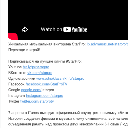
Уникальная музыкальная викторина StarPro:
lp.advmusic.net/starpro/
Переходи и играй!
Подписывайся на лучшие клипы #StarPro:
Youtube
bit.ly/joinstarpro
ВКонтакте
vk.com/starpro
Одноклассники
www.odnoklassniki.ru/starpro
Facebook
facebook.com/StarProTV
Google
google.com/
starpro
Instagram
instagram.com/starpro
Twitter
twitter.com/starprotv
7 апреля в iTunes выходит официальный саундтрек к фильму «Битв
История создания фильма и музыки к нему символична: всё началос
объединения работы над проектом двух кинокомпаний («Новые Люд