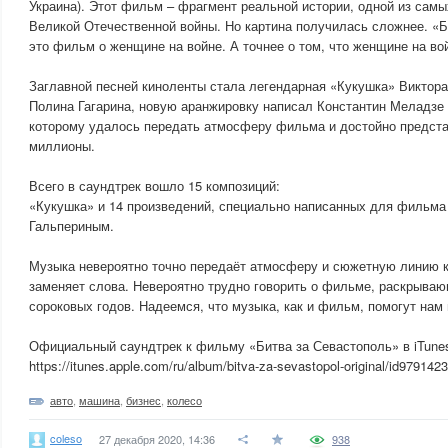
Украина). Этот фильм – фрагмент реальной истории, одной из сам
Великой Отечественной войны. Но картина получилась сложнее. «
это фильм о женщине на войне. А точнее о том, что женщине на во
Заглавной песней киноленты стала легендарная «Кукушка» Виктор
Полина Гагарина, новую аранжировку написал Константин Меладзе 
которому удалось передать атмосферу фильма и достойно предста
миллионы.
Всего в саундтрек вошло 15 композиций:
«Кукушка» и 14 произведений, специально написанных для фильма
Гальпериным.
Музыка невероятно точно передаёт атмосферу и сюжетную линию к
заменяет слова. Невероятно трудно говорить о фильме, раскрыва
сороковых годов. Надеемся, что музыка, как и фильм, помогут нам 
Официальный саундтрек к фильму «Битва за Севастополь» в iTun
https://itunes.apple.com/ru/album/bitva-za-sevastopol-original/id97914
авто
,
машина
,
бизнес
,
колесо
coleso
27 декабря 2020, 14:36
938