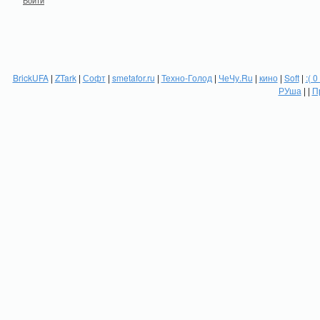
Войти
BrickUFA
|
ZTark
|
Софт
|
smetafor.ru
|
Техно-Голод
|
ЧеЧу.Ru
|
кино
|
Soft
|
:( 0
РУша
| |
П